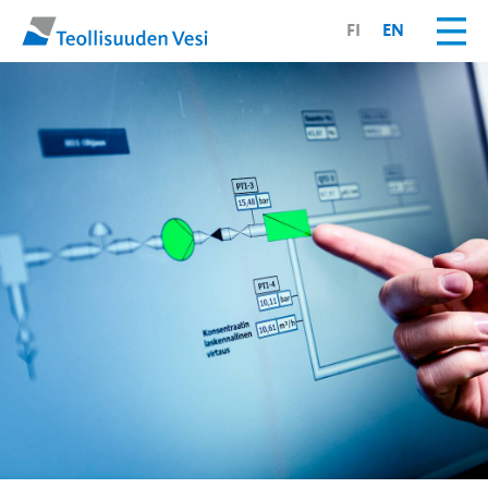
FI
EN