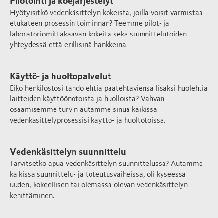
Pilotointi ja koejärjestelyt
Hyötyisitkö vedenkäsittelyn kokeista, joilla voisit varmistaa
etukäteen prosessin toiminnan? Teemme pilot- ja
laboratoriomittakaavan kokeita sekä suunnittelutöiden
yhteydessä että erillisinä hankkeina.
Käyttö- ja huoltopalvelut
Eikö henkilöstösi tahdo ehtiä päätehtäviensä lisäksi huolehtia
laitteiden käyttöönotoista ja huolloista? Vahvan
osaamisemme turvin autamme sinua kaikissa
vedenkäsittelyprosessisi käyttö- ja huoltotöissä.
Vedenkäsittelyn suunnittelu
Tarvitsetko apua vedenkäsittelyn suunnittelussa? Autamme
kaikissa suunnittelu- ja toteutusvaiheissa, oli kyseessä
uuden, kokeellisen tai olemassa olevan vedenkäsittelyn
kehittäminen.