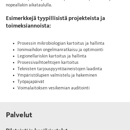
nopeallakin aikataululla.
Esimerkkejä tyypillisistä projekteista ja
toimeksiannoista:
Prosessin mikrobiologian kartoitus ja hallinta
Ioninvaihdon ongelmanratkaisu ja optimointi
Legionellariskin kartoitus ja hallinta
Prosessivaihtoehtojen kartoitus
Teknisten tarjouspyyntöaineistojen laadinta
Ympäristölupien valmistelu ja hakeminen
Työpajapäivät
Voimalaitoksen vesikemian auditointi
Palvelut