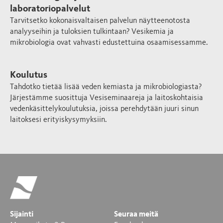
laboratoriopalvelut
Tarvitsetko kokonaisvaltaisen palvelun näytteenotosta
analyyseihin ja tuloksien tulkintaan? Vesikemia ja
mikrobiologia ovat vahvasti edustettuina osaamisessamme.
Koulutus
Tahdotko tietää lisää veden kemiasta ja mikrobiologiasta?
Järjestämme suosittuja Vesiseminaareja ja laitoskohtaisia
vedenkäsittelykoulutuksia, joissa perehdytään juuri sinun
laitoksesi erityiskysymyksiin.
Sijainti
Seuraa meitä