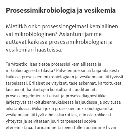
Prosessimikrobiologia ja vesikemia
Mietitkö onko prosessiongelmasi kemiallinen
vai mikrobiologinen? Asiantuntijamme
auttavat kaikissa prosessimikrobiologian ja
vesikemian haasteissa.
Tarvitsetko lisää tietoa prosessisi kemiallisesta ja
mikrobiologisesta tilasta? Palvelemme sinua laaja-alaisesti
kaikissa prosessien mikrobiologiaan ja vesikemiaan liittyvissä
tarpeissasi. Erilaiset selvitykset, taselaskennat, kartoitukset,
lausunnot, hankintojen konsultointi, auditoinnit,
prosessiongelmien ratkaisut ja prosessidiagnostiikka
järjestyvät tarkoituksenmukaisessa laajuudessa ja sovitussa
aikataulussa. Mikäli jokin prosessien mikrobiologiaan tai
vesikemiaan liittyvä aihe askarruttaa, niin ota rohkeasti
yhteyttä ja selvitetään juuri tarpeeseesi sopiva
etenemistapa. Tarjoamme tarpeen tullen apuamme hyvin