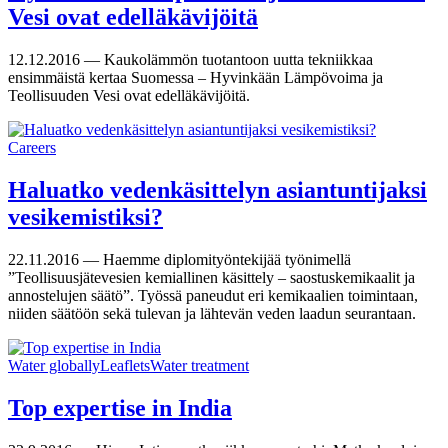
Vesi ovat edelläkävijöitä
12.12.2016 —
Kaukolämmön tuotantoon uutta tekniikkaa
ensimmäistä kertaa Suomessa – Hyvinkään Lämpövoima ja
Teollisuuden Vesi ovat edelläkävijöitä.
Careers
Haluatko vedenkäsittelyn asiantuntijaksi
vesikemistiksi?
22.11.2016 —
Haemme diplomityöntekijää työnimellä
”Teollisuusjätevesien kemiallinen käsittely – saostuskemikaalit ja
annostelujen säätö”. Työssä paneudut eri kemikaalien toimintaan,
niiden säätöön sekä tulevan ja lähtevän veden laadun seurantaan.
Water globally
Leaflets
Water treatment
Top expertise in India