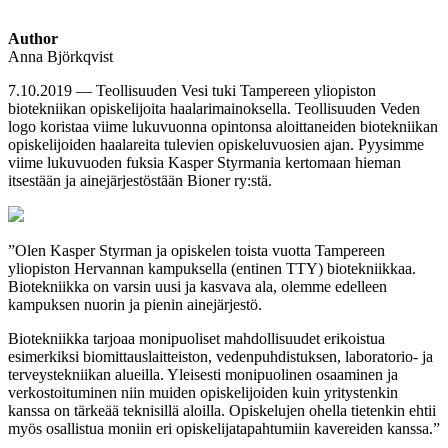
Author
Anna Björkqvist
7.10.2019 —
Teollisuuden Vesi tuki Tampereen yliopiston
biotekniikan opiskelijoita haalarimainoksella. Teollisuuden Veden
logo koristaa viime lukuvuonna opintonsa aloittaneiden biotekniikan
opiskelijoiden haalareita tulevien opiskeluvuosien ajan. Pyysimme
viime lukuvuoden fuksia Kasper Styrmania kertomaan hieman
itsestään ja ainejärjestöstään Bioner ry:stä.
”Olen Kasper Styrman ja opiskelen toista vuotta Tampereen
yliopiston Hervannan kampuksella (entinen TTY) biotekniikkaa.
Biotekniikka on varsin uusi ja kasvava ala, olemme edelleen
kampuksen nuorin ja pienin ainejärjestö.
Biotekniikka tarjoaa monipuoliset mahdollisuudet erikoistua
esimerkiksi biomittauslaitteiston, vedenpuhdistuksen, laboratorio- ja
terveystekniikan alueilla. Yleisesti monipuolinen osaaminen ja
verkostoituminen niin muiden opiskelijoiden kuin yritystenkin
kanssa on tärkeää teknisillä aloilla. Opiskelujen ohella tietenkin ehtii
myös osallistua moniin eri opiskelijatapahtumiin kavereiden kanssa.”