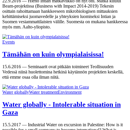
22.9.2016 —
Hieno Intian matkaviikko on nyt ohi. Matka kuului
Beam-projektissa (Business with Impact 2014-2019) Tekesin
osittain rahoittamaan hankkeeseen mikrobiologisen mittauksien
kehittämiseksi juomavedelle ja yhteyksien luomiseksi Intian ja
Suomen vesiammattilaisten välille. Suomesta on mukana hankkeessa
myös mm. Aalto-yliopisto.
Events
Tämähän on kuin olympialaisissa!
15.6.2016 —
Seminaarit ovat pitkään toimineet Teollisuuden
Vedessä niinä huolettomina hetkinä käytännön projektien keskellä,
että emme osaa olla ilman niitä.
Water globally
Water treatment
Environment
Water globally - Intolerable situation in
Gaza
15.5.2017 —
Industrial Water on excursion in Palestine: How is it
possible for a small company to become international? What is