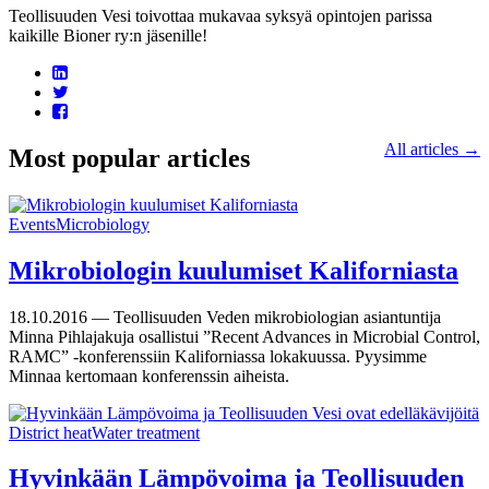
Teollisuuden Vesi toivottaa mukavaa syksyä opintojen parissa
kaikille Bioner ry:n jäsenille!
All articles →
Most popular articles
Events
Microbiology
Mikrobiologin kuulumiset Kaliforniasta
18.10.2016 —
Teollisuuden Veden mikrobiologian asiantuntija
Minna Pihlajakuja osallistui ”Recent Advances in Microbial Control,
RAMC” -konferenssiin Kaliforniassa lokakuussa. Pyysimme
Minnaa kertomaan konferenssin aiheista.
District heat
Water treatment
Hyvinkään Lämpövoima ja Teollisuuden