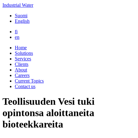
Industrial Water
Suomi
English
fi
en
Home
Solutions
Services
Clients
About
Careers
Current Topics
Contact us
Teollisuuden Vesi tuki
opintonsa aloittaneita
bioteekkareita