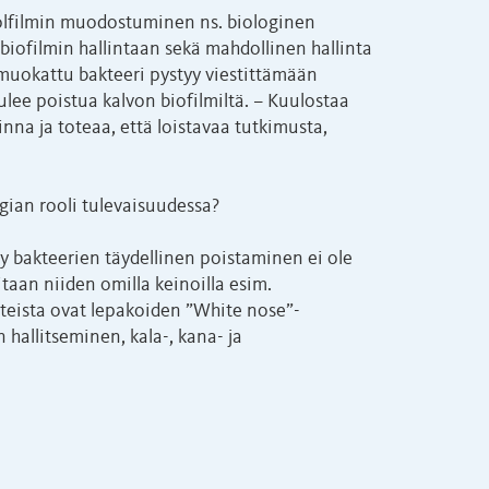
iolfilmin muodostuminen ns. biologinen
ö biofilmin hallintaan sekä mahdollinen hallinta
muokattu bakteeri pystyy viestittämään
tulee poistua kalvon biofilmiltä. – Kuulostaa
nna ja toteaa, että loistavaa tutkimusta,
gian rooli tulevaisuudessa?
ty bakteerien täydellinen poistaminen ei ole
taan niiden omilla keinoilla esim.
oteista ovat lepakoiden ”White nose”-
hallitseminen, kala-, kana- ja