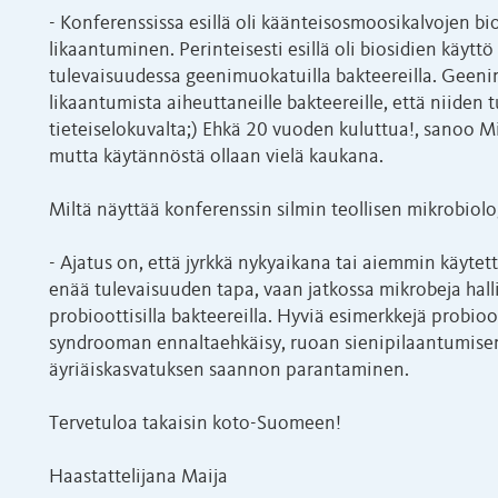
- Konferenssissa esillä oli käänteisosmoosikalvojen b
likaantuminen. Perinteisesti esillä oli biosidien käytt
tulevaisuudessa geenimuokatuilla bakteereilla. Geeni
likaantumista aiheuttaneille bakteereille, että niiden 
tieteiselokuvalta;) Ehkä 20 vuoden kuluttua!, sanoo Mi
mutta käytännöstä ollaan vielä kaukana.
Miltä näyttää konferenssin silmin teollisen mikrobiolo
- Ajatus on, että jyrkkä nykyaikana tai aiemmin käytet
enää tulevaisuuden tapa, vaan jatkossa mikrobeja halli
probioottisilla bakteereilla. Hyviä esimerkkejä probio
syndrooman ennaltaehkäisy, ruoan sienipilaantumisen 
äyriäiskasvatuksen saannon parantaminen.
Tervetuloa takaisin koto-Suomeen!
Haastattelijana Maija