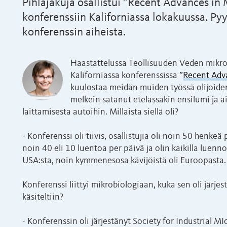
Pihlajakuja osallistui ”Recent Advances in
konferenssiin Kaliforniassa lokakuussa. 
konferenssin aiheista.
Haastattelussa Teollisuuden Veden mikrob
Kaliforniassa konferenssissa ”
Recent Adv
kuulostaa meidän muiden työssä olijoiden
melkein satanut etelässäkin ensilumi ja ä
laittamisesta autoihin. Millaista siellä oli?
- Konferenssi oli tiivis, osallistujia oli noin 50 henkeä
noin 40 eli 10 luentoa per päivä ja olin kaikilla luenno
USA:sta, noin kymmenesosa kävijöistä oli Euroopasta.
Konferenssi liittyi mikrobiologiaan, kuka sen oli järjest
käsiteltiin?
- Konferenssin oli järjestänyt Society for Industrial M