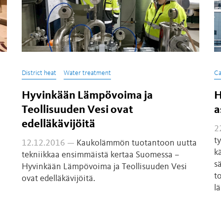
District heat
Water treatment
Ca
Hyvinkään Lämpövoima ja
H
Teollisuuden Vesi ovat
a
edelläkävijöitä
2
t
12.12.2016 —
Kaukolämmön tuotantoon uutta
k
tekniikkaa ensimmäistä kertaa Suomessa –
s
Hyvinkään Lämpövoima ja Teollisuuden Vesi
t
ovat edelläkävijöitä.
l