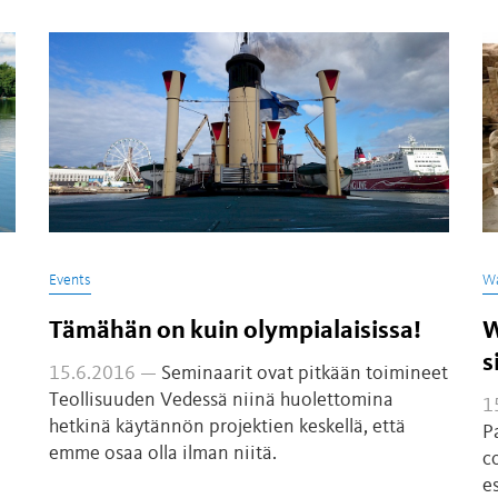
Events
Wa
Tämähän on kuin olympialaisissa!
W
s
15.6.2016 —
Seminaarit ovat pitkään toimineet
Teollisuuden Vedessä niinä huolettomina
1
hetkinä käytännön projektien keskellä, että
P
emme osaa olla ilman niitä.
c
e