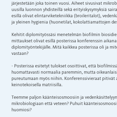
järjestetään joka toinen vuosi. Aiheet sivusivat mikrobi
uusilla luonnon yhdisteillä sekä erityiskysymyksiä sai
esillä olivat elintarviketekniikka (broileritalot), vede
ja yleinen hygienia (huonetilat, kokolattiamattojen de
Kehitit diplomityössäsi menetelmän biofilmin biosidi
mittaukset olivat esillä posterissa konferenssin aikana
diplomityöntekijälle. Mitä kaikkea posterissa oli ja m
vastaan?
- Posterissa esitetyt tulokset osoittivat, että biofilmis
huomattavasti normaalia paremmin, mutta oikeanlaisil
pureutumaan myös niihin. Konferenssivieraat pitivät a
keinotekoisella matriisilla.
Teemme paljon käänteisosmoosiin ja vedenkäsittelyyn lii
mikrobiologiaan että veteen? Puhuit käänteisosmoosika
huomiosi?