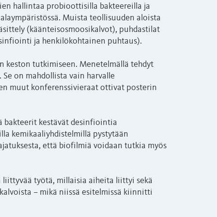
en hallintaa probioottisilla bakteereilla ja
raalaympäristössä. Muista teollisuuden aloista
nkäsittely (käänteisosmoosikalvot), puhdastilat
sinfiointi ja henkilökohtainen puhtaus).
en keston tutkimiseen. Menetelmällä tehdyt
. Se on mahdollista vain harvalle
iten muut konferenssivieraat ottivat posterin
sä bakteerit kestävät desinfiointia
la kemikaaliyhdistelmillä pystytään
jatuksesta, että biofilmiä voidaan tutkia myös
ttyvää työtä, millaisia aiheita liittyi sekä
lvoista – mikä niissä esitelmissä kiinnitti