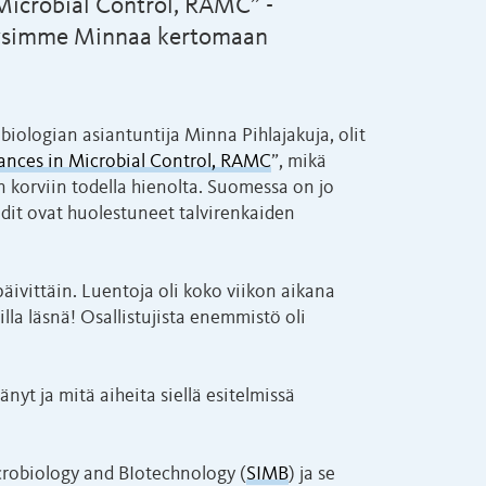
 Microbial Control, RAMC” -
Pyysimme Minnaa kertomaan
iologian asiantuntija Minna Pihlajakuja, olit
ances in Microbial Control, RAMC
”, mikä
 korviin todella hienolta. Suomessa on jo
idit ovat huolestuneet talvirenkaiden
 päivittäin. Luentoja oli koko viikon aikana
illa läsnä! Osallistujista enemmistö oli
änyt ja mitä aiheita siellä esitelmissä
Icrobiology and BIotechnology (
SIMB
) ja se