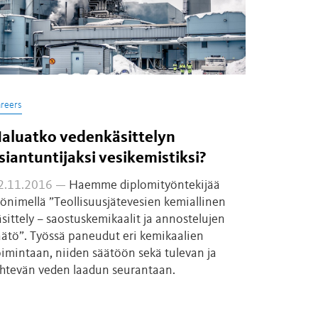
reers
aluatko vedenkäsittelyn
siantuntijaksi vesikemistiksi?
2.11.2016 —
Haemme diplomityöntekijää
yönimellä ”Teollisuusjätevesien kemiallinen
äsittely – saostuskemikaalit ja annostelujen
äätö”. Työssä paneudut eri kemikaalien
oimintaan, niiden säätöön sekä tulevan ja
ähtevän veden laadun seurantaan.