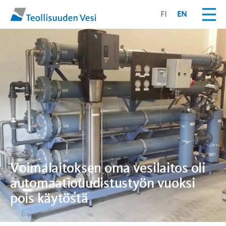
FI
EN
Voimalaitoksen oma vesilaitos oli
automaatiouudistustyön vuoksi
pois käytöstä