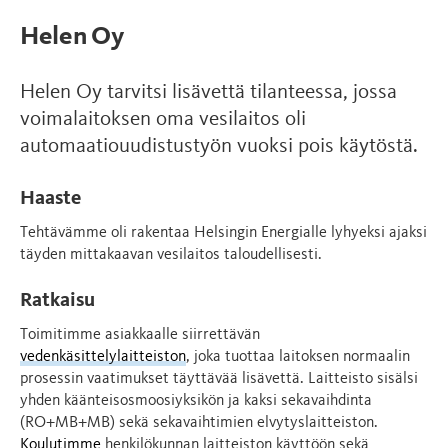
Helen Oy
Helen Oy tarvitsi lisävettä tilanteessa, jossa
voimalaitoksen oma vesilaitos oli
automaatiouudistustyön vuoksi pois käytöstä.
Haaste
Tehtävämme oli rakentaa Helsingin Energialle lyhyeksi ajaksi
täyden mittakaavan vesilaitos taloudellisesti.
Ratkaisu
Toimitimme asiakkaalle siirrettävän
vedenkäsittelylaitteiston
, joka tuottaa laitoksen normaalin
prosessin vaatimukset täyttävää lisävettä. Laitteisto sisälsi
yhden käänteisosmoosiyksikön ja kaksi sekavaihdinta
(RO+MB+MB) sekä sekavaihtimien elvytyslaitteiston.
Koulutimme
henkilökunnan laitteiston käyttöön sekä