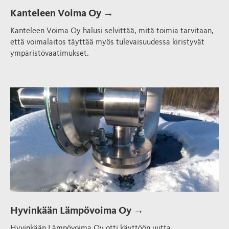
Kanteleen Voima Oy →
Kanteleen Voima Oy halusi selvittää, mitä toimia tarvitaan,
että voimalaitos täyttää myös tulevaisuudessa kiristyvät
ympäristövaatimukset.
Hyvinkään Lämpövoima Oy →
Hyvinkään Lämpövoima Oy otti käyttöön uutta