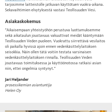
tarjosimme laitteistolle jatkuvan käyttötuen vuokra-aikana.
Sekavaihtimien elvytyksestä vastasi Teollisuuden Vesi.
Asiakaskokemus
”Aikaisempaan yhteistyöhön perustuva luottamuksemme
sekä aikataulun joustavuus vakuuttivat meidät kääntymään
Teollisuuden Veden puoleen. Vuokrattu siirrettävä vesilaitos
oli paikalla hyvissä ajoin ennen vedenkäsittelylaitoksen
seisokkia. Näin ollen tätä voitiin testata varsinaisen
vedenkäsittelylaitoksen rinnalla. Teollisuuden Veden
joustavuus toimituksessa ja käyttöönotossa ratkaisi asian
niin, ettei ongelmia syntynyt.”
Jari Heljander
prosessikemian asiantuntija
Helen Oy