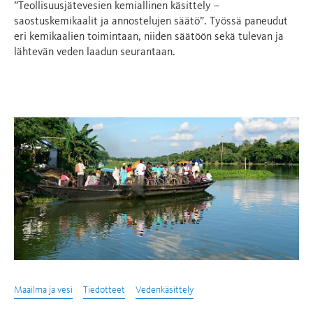
”Teollisuusjätevesien kemiallinen käsittely –
saostuskemikaalit ja annostelujen säätö”. Työssä paneudut
eri kemikaalien toimintaan, niiden säätöön sekä tulevan ja
lähtevän veden laadun seurantaan.
Maailma ja vesi
Tiedotteet
Vedenkäsittely