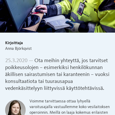
Kirjoittaja
Anna Björkqvist
25.3.2020 —
Ota meihin yhteyttä, jos tarvitset
poikkeusolojen – esimerkiksi henkilökunnan
äkillisen sairastumisen tai karanteenin – vuoksi
konsultaatiota tai tuurausapua
vedenkäsittelyyn liittyvissä käyttötehtävissä.
Voimme tarvittaessa ottaa lyhyellä
varoitusajalla vastuullemme koko vesilaitoksen
operoinnin. Meillä on laaja kokemus erilaisten