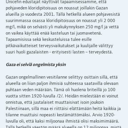
Unicefin edustajat näyttivät tapaamisessamme, että
pohjaveden kloridipitoisuus on noussut joillakin Gazan
alueilla jo vuodesta 2001. Tällä hetkellä alueen pohjavesistä
suurimmassa osassa kloridipitoisuus on noussut yli 2 000
mg/l, mikä on selvästi yli makukynnyksen 250 mg/l ja vettä
on vaikea käyttää enää kasteluun tai juomavetenä.
Tapaamisissa sekä keskusteluissa tulee esille
pitkävaikutteiset terveysvaikutukset ja kuulijalle välittyy
suuri huoli gazalaisten - erityisesti lasten – terveydestä.
Gaza ei selviä ongelmista yksin
Gazan ongelmallinen vesitilanne selittyy osittain sillä, että
alueella on liian paljon ihmisiä suhteessa saatavilla olevaan
puhtaan veden määrään. Tämä oli huolena briteillä jo 100
vuotta sitten 1920-luvulla /2/. Heidän mielestään ei voinut
onnistua, että juutalaiset muuttaisivat isoin joukoin
Palestiinaan, sillä maa ei riittäisi elättämään heitä kaikkia ja
tilanne muuttuisi nopeasti kestämättömäksi. Arvio 1920-
luvulla oli, että kaksi miljoonaa ihmistä olisi maksimimäärä.
Tällä hetkellä väestön määrä alueella on 12 miljoonaa, mistä