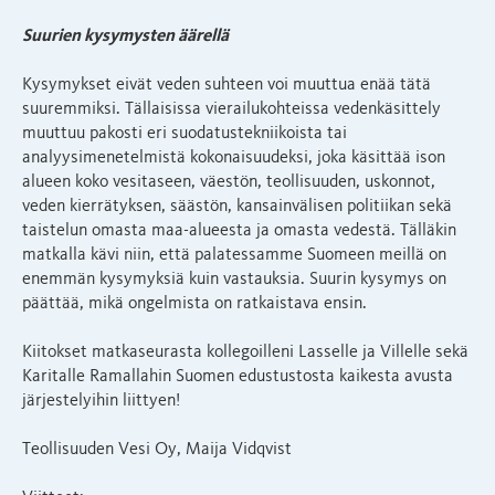
Suurien kysymysten äärellä
Kysymykset eivät veden suhteen voi muuttua enää tätä
suuremmiksi. Tällaisissa vierailukohteissa vedenkäsittely
muuttuu pakosti eri suodatustekniikoista tai
analyysimenetelmistä kokonaisuudeksi, joka käsittää ison
alueen koko vesitaseen, väestön, teollisuuden, uskonnot,
veden kierrätyksen, säästön, kansainvälisen politiikan sekä
taistelun omasta maa-alueesta ja omasta vedestä. Tälläkin
matkalla kävi niin, että palatessamme Suomeen meillä on
enemmän kysymyksiä kuin vastauksia. Suurin kysymys on
päättää, mikä ongelmista on ratkaistava ensin.
Kiitokset matkaseurasta kollegoilleni Lasselle ja Villelle sekä
Karitalle Ramallahin Suomen edustustosta kaikesta avusta
järjestelyihin liittyen!
Teollisuuden Vesi Oy, Maija Vidqvist