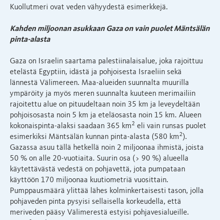
Kuollutmeri ovat veden vähyydestä esimerkkejä.
Kahden miljoonan asukkaan Gaza on vain puolet Mäntsälän
pinta-alasta
Gaza on Israelin saartama palestiinalaisalue, joka rajoittuu
etelästä Egyptiin, idästä ja pohjoisesta Israeliin sekä
lännestä Välimereen. Maa-alueiden suunnalta muurilla
ympäröity ja myös meren suunnalta kuuteen merimailiin
rajoitettu alue on pituudeltaan noin 35 km ja leveydeltään
pohjoisosasta noin 5 km ja eteläosasta noin 15 km. Alueen
2
kokonaispinta-alaksi saadaan 365 km
eli vain runsas puolet
2
esimerkiksi Mäntsälän kunnan pinta-alasta (580 km
).
Gazassa asuu tällä hetkellä noin 2 miljoonaa ihmistä, joista
50 % on alle 20-vuotiaita. Suurin osa (> 90 %) alueella
käytettävästä vedestä on pohjavettä, jota pumpataan
käyttöön 170 miljoonaa kuutiometriä vuosittain.
Pumppausmäärä ylittää lähes kolminkertaisesti tason, jolla
pohjaveden pinta pysyisi sellaisella korkeudella, että
meriveden pääsy Välimerestä estyisi pohjavesialueille.