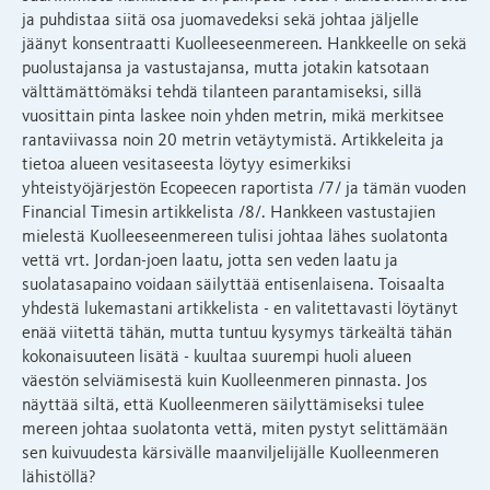
ja puhdistaa siitä osa juomavedeksi sekä johtaa jäljelle
jäänyt konsentraatti Kuolleeseenmereen. Hankkeelle on sekä
puolustajansa ja vastustajansa, mutta jotakin katsotaan
välttämättömäksi tehdä tilanteen parantamiseksi, sillä
vuosittain pinta laskee noin yhden metrin, mikä merkitsee
rantaviivassa noin 20 metrin vetäytymistä. Artikkeleita ja
tietoa alueen vesitaseesta löytyy esimerkiksi
yhteistyöjärjestön Ecopeecen raportista /7/ ja tämän vuoden
Financial Timesin artikkelista /8/. Hankkeen vastustajien
mielestä Kuolleeseenmereen tulisi johtaa lähes suolatonta
vettä vrt. Jordan-joen laatu, jotta sen veden laatu ja
suolatasapaino voidaan säilyttää entisenlaisena. Toisaalta
yhdestä lukemastani artikkelista - en valitettavasti löytänyt
enää viitettä tähän, mutta tuntuu kysymys tärkeältä tähän
kokonaisuuteen lisätä - kuultaa suurempi huoli alueen
väestön selviämisestä kuin Kuolleenmeren pinnasta. Jos
näyttää siltä, että Kuolleenmeren säilyttämiseksi tulee
mereen johtaa suolatonta vettä, miten pystyt selittämään
sen kuivuudesta kärsivälle maanviljelijälle Kuolleenmeren
lähistöllä?