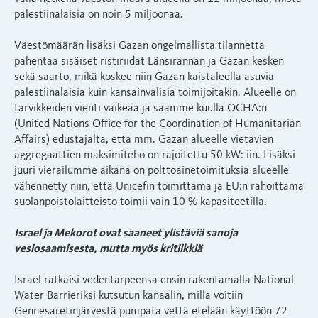
palestiinalaisia on noin 5 miljoonaa.
Väestömäärän lisäksi Gazan ongelmallista tilannetta
pahentaa sisäiset ristiriidat Länsirannan ja Gazan kesken
sekä saarto, mikä koskee niin Gazan kaistaleella asuvia
palestiinalaisia kuin kansainvälisiä toimijoitakin. Alueelle on
tarvikkeiden vienti vaikeaa ja saamme kuulla OCHA:n
(United Nations Office for the Coordination of Humanitarian
Affairs) edustajalta, että mm. Gazan alueelle vietävien
aggregaattien maksimiteho on rajoitettu 50 kW: iin. Lisäksi
juuri vierailumme aikana on polttoainetoimituksia alueelle
vähennetty niin, että Unicefin toimittama ja EU:n rahoittama
suolanpoistolaitteisto toimii vain 10 % kapasiteetilla.
Israel ja Mekorot ovat saaneet ylistäviä sanoja
vesiosaamisesta, mutta myös kritiikkiä
Israel ratkaisi vedentarpeensa ensin rakentamalla National
Water Barrieriksi kutsutun kanaalin, millä voitiin
Gennesaretinjärvestä pumpata vettä etelään käyttöön 72