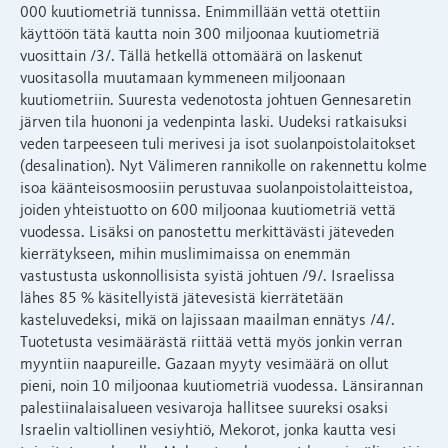
000 kuutiometriä tunnissa. Enimmillään vettä otettiin
käyttöön tätä kautta noin 300 miljoonaa kuutiometriä
vuosittain /3/. Tällä hetkellä ottomäärä on laskenut
vuositasolla muutamaan kymmeneen miljoonaan
kuutiometriin. Suuresta vedenotosta johtuen Gennesaretin
järven tila huononi ja vedenpinta laski. Uudeksi ratkaisuksi
veden tarpeeseen tuli merivesi ja isot suolanpoistolaitokset
(desalination). Nyt Välimeren rannikolle on rakennettu kolme
isoa käänteisosmoosiin perustuvaa suolanpoistolaitteistoa,
joiden yhteistuotto on 600 miljoonaa kuutiometriä vettä
vuodessa. Lisäksi on panostettu merkittävästi jäteveden
kierrätykseen, mihin muslimimaissa on enemmän
vastustusta uskonnollisista syistä johtuen /9/. Israelissa
lähes 85 % käsitellyistä jätevesistä kierrätetään
kasteluvedeksi, mikä on lajissaan maailman ennätys /4/.
Tuotetusta vesimäärästä riittää vettä myös jonkin verran
myyntiin naapureille. Gazaan myyty vesimäärä on ollut
pieni, noin 10 miljoonaa kuutiometriä vuodessa. Länsirannan
palestiinalaisalueen vesivaroja hallitsee suureksi osaksi
Israelin valtiollinen vesiyhtiö, Mekorot, jonka kautta vesi