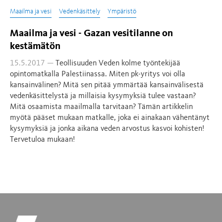
Maailma ja vesi
Vedenkäsittely
Ympäristö
Maailma ja vesi - Gazan vesitilanne on
kestämätön
15.5.2017 —
Teollisuuden Veden kolme työntekijää
opintomatkalla Palestiinassa. Miten pk-yritys voi olla
kansainvälinen? Mitä sen pitää ymmärtää kansainvälisestä
vedenkäsittelystä ja millaisia kysymyksiä tulee vastaan?
Mitä osaamista maailmalla tarvitaan? Tämän artikkelin
myötä pääset mukaan matkalle, joka ei ainakaan vähentänyt
kysymyksiä ja jonka aikana veden arvostus kasvoi kohisten!
Tervetuloa mukaan!