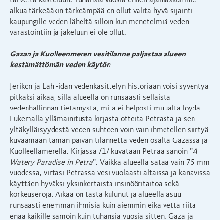
tarvetta kasteluun. Tuhansia vuosia ennen ajanlaskumme
alkua tärkeääkin tärkeämpää on ollut valita hyvä sijainti
kaupungille veden läheltä silloin kun menetelmiä veden
varastointiin ja jakeluun ei ole ollut.
Gazan ja Kuolleenmeren vesitilanne paljastaa alueen
kestämättömän veden käytön
Jerikon ja Lähi-idän vedenkäsittelyn historiaan voisi syventyä
pitkäksi aikaa, sillä alueella on runsaasti sellaista
vedenhallinnan tietämystä, mitä ei helposti muualta löydä.
Lukemalla yllämainitusta kirjasta otteita Petrasta ja sen
yltäkylläisyydestä veden suhteen voin vain ihmetellen siirtyä
kuvaamaan tämän päivän tilannetta veden osalta Gazassa ja
Kuolleellamerellä. Kirjassa /1/ kuvataan Petraa sanoin ”
A
Watery Paradise in Petra
”. Vaikka alueella sataa vain 75 mm
vuodessa, virtasi Petrassa vesi vuolaasti altaissa ja kanavissa
käyttäen hyväksi yksinkertaista insinööritaitoa sekä
korkeuseroja. Aikaa on tästä kulunut ja alueella asuu
runsaasti enemmän ihmisiä kuin aiemmin eikä vettä riitä
enää kaikille samoin kuin tuhansia vuosia sitten. Gaza ja