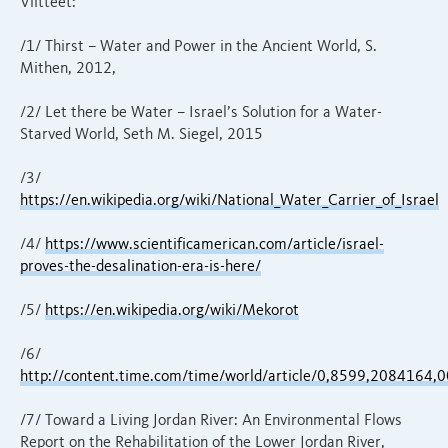
Viitteet:
/1/ Thirst – Water and Power in the Ancient World, S.
Mithen, 2012,
/2/ Let there be Water – Israel’s Solution for a Water-
Starved World, Seth M. Siegel, 2015
/3/
https://en.wikipedia.org/wiki/National_Water_Carrier_of_Israel
/4/
https://www.scientificamerican.com/article/israel-
proves-the-desalination-era-is-here/
/5/
https://en.wikipedia.org/wiki/Mekorot
/6/
http://content.time.com/time/world/article/0,8599,2084164,0
/7/ Toward a Living Jordan River: An Environmental Flows
Report on the Rehabilitation of the Lower Jordan River,