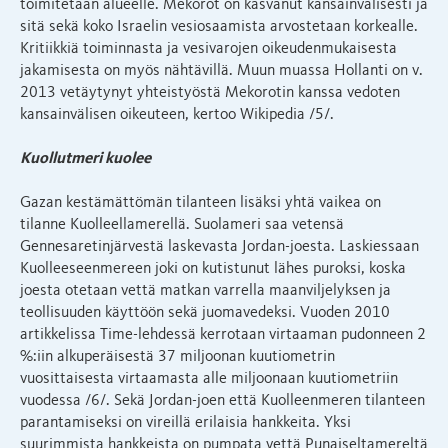
toimitetaan alueelle. Mekorot on kasvanut kansainvälisesti ja
sitä sekä koko Israelin vesiosaamista arvostetaan korkealle.
Kritiikkiä toiminnasta ja vesivarojen oikeudenmukaisesta
jakamisesta on myös nähtävillä. Muun muassa Hollanti on v.
2013 vetäytynyt yhteistyöstä Mekorotin kanssa vedoten
kansainvälisen oikeuteen, kertoo Wikipedia /5/.
Kuollutmeri kuolee
Gazan kestämättömän tilanteen lisäksi yhtä vaikea on
tilanne Kuolleellamerellä. Suolameri saa vetensä
Gennesaretinjärvestä laskevasta Jordan-joesta. Laskiessaan
Kuolleeseenmereen joki on kutistunut lähes puroksi, koska
joesta otetaan vettä matkan varrella maanviljelyksen ja
teollisuuden käyttöön sekä juomavedeksi. Vuoden 2010
artikkelissa Time-lehdessä kerrotaan virtaaman pudonneen 2
%:iin alkuperäisestä 37 miljoonan kuutiometrin
vuosittaisesta virtaamasta alle miljoonaan kuutiometriin
vuodessa /6/. Sekä Jordan-joen että Kuolleenmeren tilanteen
parantamiseksi on vireillä erilaisia hankkeita. Yksi
suurimmista hankkeista on pumpata vettä Punaiseltamereltä