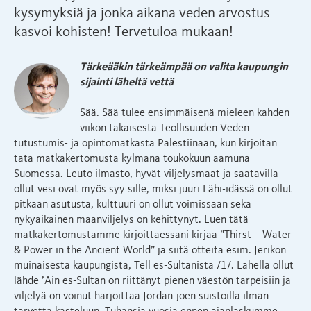
kysymyksiä ja jonka aikana veden arvostus
kasvoi kohisten! Tervetuloa mukaan!
Tärkeääkin tärkeämpää on valita kaupungin
sijainti läheltä vettä
Sää. Sää tulee ensimmäisenä mieleen kahden
viikon takaisesta Teollisuuden Veden
tutustumis- ja opintomatkasta Palestiinaan, kun kirjoitan
tätä matkakertomusta kylmänä toukokuun aamuna
Suomessa. Leuto ilmasto, hyvät viljelysmaat ja saatavilla
ollut vesi ovat myös syy sille, miksi juuri Lähi-idässä on ollut
pitkään asutusta, kulttuuri on ollut voimissaan sekä
nykyaikainen maanviljelys on kehittynyt. Luen tätä
matkakertomustamme kirjoittaessani kirjaa ”Thirst – Water
& Power in the Ancient World” ja siitä otteita esim. Jerikon
muinaisesta kaupungista, Tell es-Sultanista /1/. Lähellä ollut
lähde ’Ain es-Sultan on riittänyt pienen väestön tarpeisiin ja
viljelyä on voinut harjoittaa Jordan-joen suistoilla ilman