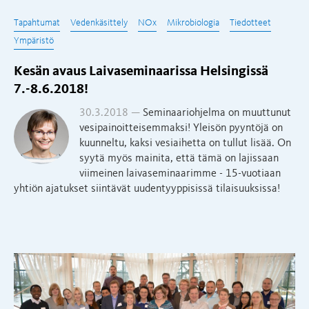
Tapahtumat
Vedenkäsittely
NOx
Mikrobiologia
Tiedotteet
Ympäristö
Kesän avaus Laivaseminaarissa Helsingissä
7.-8.6.2018!
30.3.2018 —
Seminaariohjelma on muuttunut
vesipainoitteisemmaksi! Yleisön pyyntöjä on
kuunneltu, kaksi vesiaihetta on tullut lisää. On
syytä myös mainita, että tämä on lajissaan
viimeinen laivaseminaarimme - 15-vuotiaan
yhtiön ajatukset siintävät uudentyyppisissä tilaisuuksissa!