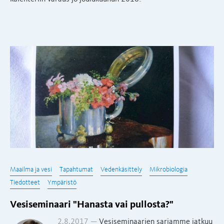
Maailma ja vesi
Tapahtumat
Vedenkäsittely
Mikrobiologia
Tiedotteet
Ympäristö
Vesiseminaari "Hanasta vai pullosta?"
2.8.2017 —
Vesiseminaarien sarjamme jatkuu