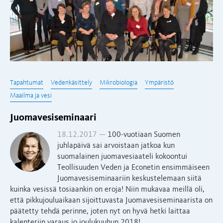
Tapahtumat
Vedenkäsittely
Mikrobiologia
Ympäristö
Maailma ja vesi
Juomavesiseminaari
18.12.2017 —
100-vuotiaan Suomen
juhlapäivä sai arvoistaan jatkoa kun
suomalainen juomavesiaateli kokoontui
Teollisuuden Veden ja Econetin ensimmäiseen
Juomavesiseminaariin keskustelemaan siitä
kuinka vesissä tosiaankin on eroja! Niin mukavaa meillä oli,
että pikkujouluaikaan sijoittuvasta Juomavesiseminaarista on
päätetty tehdä perinne, joten nyt on hyvä hetki laittaa
kalenteriin varaus jo joulukuuhun 2018!