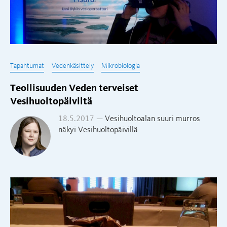
Tapahtumat
Vedenkäsittely
Mikrobiologia
Teollisuuden Veden terveiset
Vesihuoltopäiviltä
18.5.2017 —
Vesihuoltoalan suuri murros
näkyi Vesihuoltopäivillä